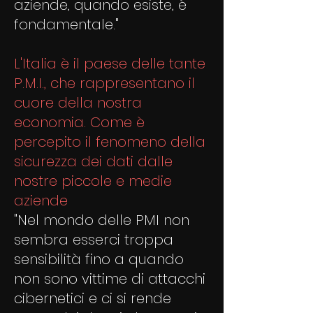
aziende, quando esiste, è
fondamentale."
L'Italia è il paese delle tante
P.M.I., che rappresentano il
cuore della nostra
economia. Come è
percepito il fenomeno della
sicurezza dei dati dalle
nostre piccole e medie
aziende
"Nel mondo delle PMI non
sembra esserci troppa
sensibilità fino a quando
non sono vittime di attacchi
cibernetici e ci si rende