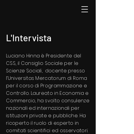
L'Intervista
Luciano Hinna è Presidente del
CSS, il Consiglio Sociale per le
Scienze Sociali, docente presso
l’Universitas Mercatorum di Roma
per il corso di Programmazione e
Controllo. Laureato in Economia e
Commercio, ha svolto consulenze
nazionali ed internazionali per
istituzioni private e pubbliche. Ha
ricoperto il ruolo di esperto in
comitati scientifici ed osservatori.