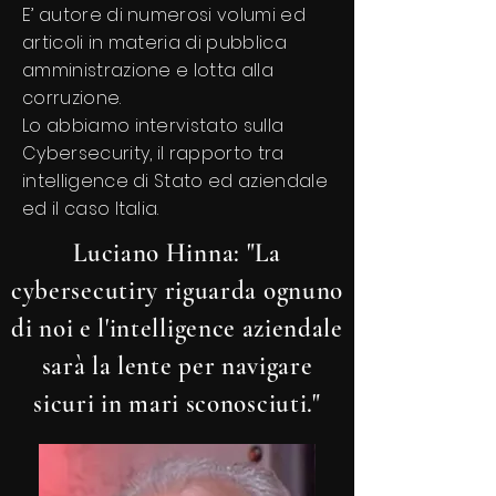
E’ autore di numerosi volumi ed
articoli in materia di pubblica
amministrazione e lotta alla
corruzione.
Lo abbiamo intervistato sulla
Cybersecurity, il rapporto tra
intelligence di Stato ed aziendale
ed il caso Italia.
Luciano Hinna: "La
cybersecutiry riguarda ognuno
di noi e l'intelligence aziendale
sarà la lente per navigare
sicuri in mari sconosciuti."