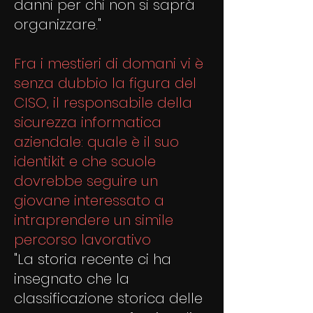
danni per chi non si saprà
organizzare."
Fra i mestieri di domani vi è
senza dubbio la figura del
CISO, il responsabile della
sicurezza informatica
aziendale: quale è il suo
identikit e che scuole
dovrebbe seguire un
giovane interessato a
intraprendere un simile
percorso lavorativo
"La storia recente ci ha
insegnato che la
classificazione storica delle