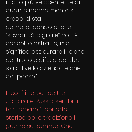
molto più velocemente di
quanto normalmente si
creda, si sta
comprendendo che la
“sovranità digitale” non è un
concetto astratto, ma
significa assicurare il pieno
controllo e difesa dei dati
sia a livello aziendale che
del paese."
Il conflitto bellico tra
Ucraina e Russia sembra
far tornare il periodo
storico delle tradizionali
guerre sul campo. Che