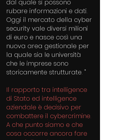
dal quale si possono
rubare informazioni e dati.
Oggi il mercato della cyber
security vale diversi milioni
di euro e nasce così una
nuova area gestionale per
la quale sia le università
che le imprese sono
storicamente strutturate. "
Il rapporto tra intelligence
di Stato ed intelligence
aziendale è decisivo per
combattere il cybercrimine.
A che punto siamo e che
cosa occorre ancora fare