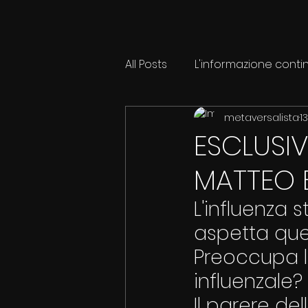
All Posts
L'informazione conti
metaversalista
1
ESCLUSIV
MATTEO 
L'influenza 
aspetta ques
Preoccupa l
influenzale?
Il parere del