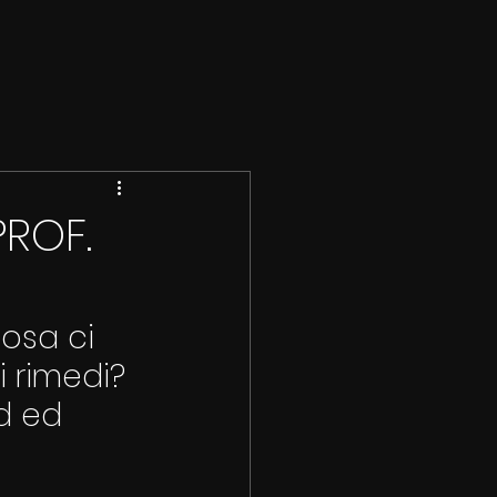
PROF.
cosa ci 
 rimedi? 
d ed 