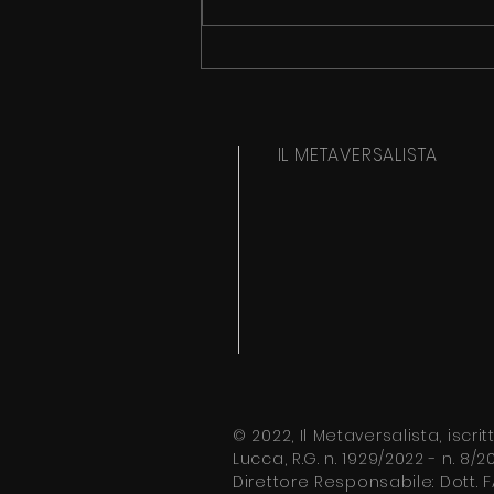
2050: 39 MILIONI DI MORTI DA
INFEZIONI
IL METAVERSALISTA
© 2022, Il Metaversalista, iscri
Lucca, R.G. n. 1929/2022 - n.
8/20
Direttore
Responsabile: Dott.
F