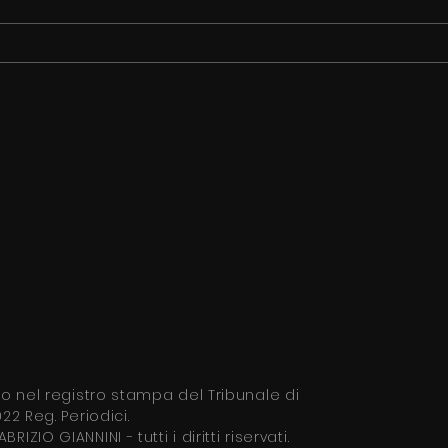
LEGIONELLA: AUMENTO DEI
AVIA
CASI, CHE FARE?
UOM
tto nel
registro stampa del Tribunale di
22 Reg. Periodici.
ABRIZIO GIANNINI
- tutti i diritti riservati.