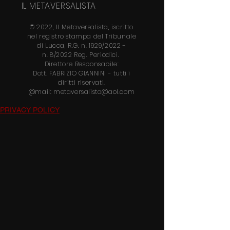
IL METAVERSALISTA
© 2022, Il Metaversalista, iscritto
nel
registro stampa del Tribunale
di Lucca, R.G. n. 1929/2022 -
n.
8/2022 Reg. Periodici.
Direttore
Responsabile:
Dott.
FABRIZIO GIANNINI
- tutti i
diritti riservati.
@mail:
metaversalista@aol.com
PRIVACY POLICY