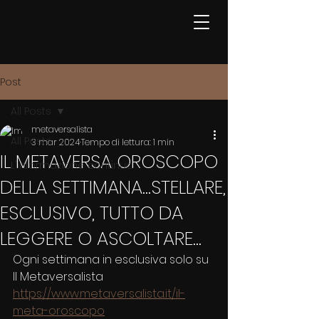
Post
All Posts
metaversalista
All Posts
3 mar 2024
Tempo di lettura: 1 min
IL METAVERSA OROSCOPO
L'informazione continua
DELLA SETTIMANA...STELLARE,
ESCLUSIVO, TUTTO DA
LEGGERE O ASCOLTARE...
Ogni settimana in esclusiva solo su 
Il Metaversalista
https://www.metaversalista.it/il-
meta-oroscopo