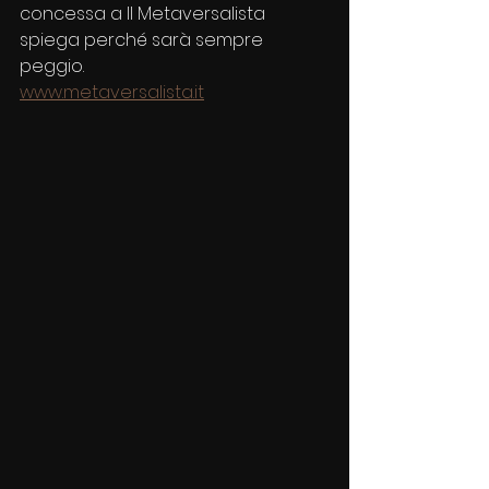
concessa a Il Metaversalista 
spiega perché sarà sempre 
peggio.
www.metaversalista.it