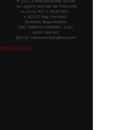
© 2022, Il Metaversalista, iscritto
nel
registro stampa del Tribunale
di Lucca, R.G. n. 1929/2022 -
n.
8/2022 Reg. Periodici.
Direttore
Responsabile:
Dott.
FABRIZIO GIANNINI
- tutti i
diritti riservati.
@mail:
metaversalista@aol.com
PRIVACY POLICY