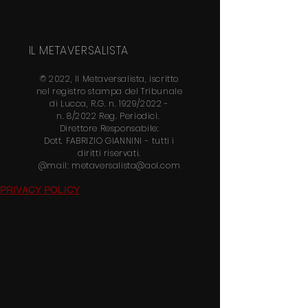
IL METAVERSALISTA
© 2022, Il Metaversalista, iscritto
nel
registro stampa del Tribunale
di Lucca, R.G. n. 1929/2022 -
n.
8/2022 Reg. Periodici.
Direttore
Responsabile:
Dott.
FABRIZIO GIANNINI
- tutti i
diritti riservati.
@mail:
metaversalista@aol.com
PRIVACY POLICY