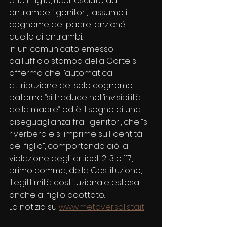
che il figlio, riconosciuto da 
entrambe i genitori,  assume il 
cognome del padre, anziché 
quello di entrambi.
In un comunicato emesso 
dall’ufficio stampa della Corte si 
afferma che l’automatica 
attribuzione del solo cognome 
paterno “si traduce nell’invisibilità 
della madre” ed è il segno di una 
diseguaglianza fra i genitori, che “si 
riverbera e si imprime sull’identità 
del figlio”, comportando ciò la 
violazione degli articoli 2, 3 e 117, 
primo comma, della Costituzione, 
illegittimità costituzionale estesa 
anche al figlio adottato.
La notizia su 
www.metaversalista.it