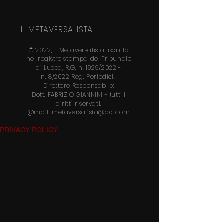
IL METAVERSALISTA
© 2022, Il Metaversalista, iscritto
nel
registro stampa del Tribunale
di Lucca, R.G. n. 1929/2022 -
n.
8/2022 Reg. Periodici.
Direttore
Responsabile:
Dott.
FABRIZIO GIANNINI
- tutti i
diritti riservati.
@mail:
metaversalista@aol.com
PRIVACY POLICY