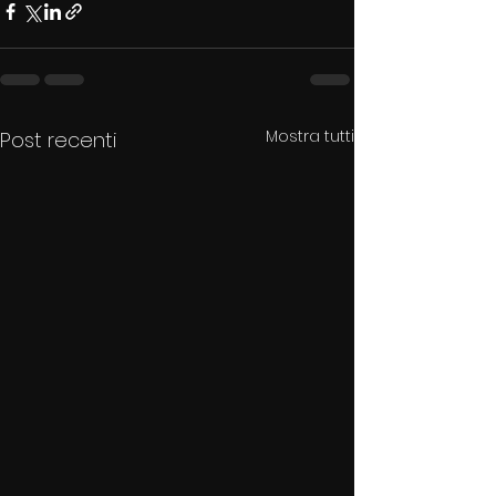
Mostra tutti
Post recenti