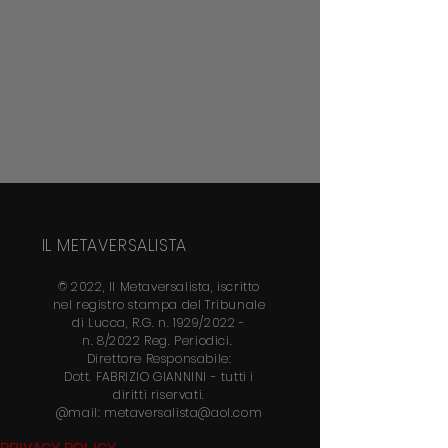
IL METAVERSALISTA
© 2022, Il Metaversalista, iscritto
nel
registro stampa del Tribunale
di Lucca, R.G. n. 1929/2022 -
n.
8/2022 Reg. Periodici.
Direttore
Responsabile:
Dott.
FABRIZIO GIANNINI
- tutti i
diritti riservati.
@mail:
metaversalista@aol.com