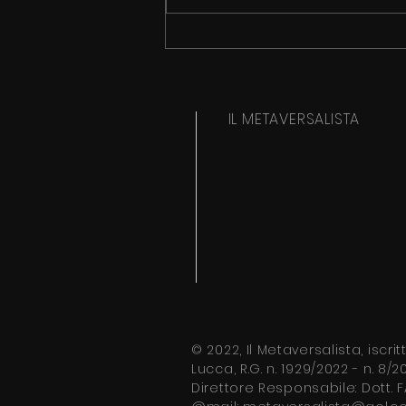
2050: 39 MILIONI DI MORTI DA
INFEZIONI
IL METAVERSALISTA
© 2022, Il Metaversalista, iscri
Lucca, R.G. n. 1929/2022 - n.
8/20
Direttore
Responsabile: Dott.
F