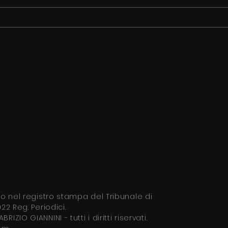
LEGIONELLA: AUMENTO DEI
AVIA
CASI, CHE FARE?
UOM
tto nel
registro stampa del Tribunale di
22 Reg. Periodici.
ABRIZIO GIANNINI
- tutti i diritti riservati.