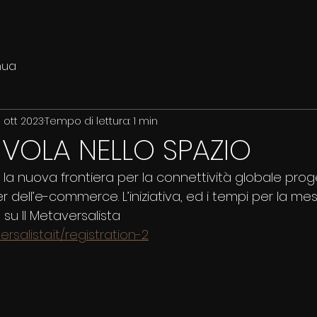
nua
9 ott 2023
Tempo di lettura: 1 min
VOLA NELLO SPAZIO
è la nuova frontiera per la connettività globale prog
r dell’e-commerce. L’iniziativa, ed i tempi per la mes
 su Il Metaversalista
salista.it/registration-2