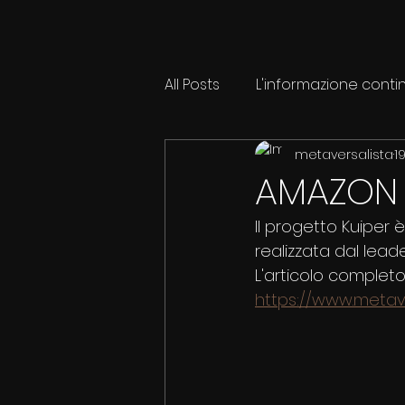
All Posts
L'informazione conti
metaversalista
1
AMAZON 
Il progetto Kuiper 
realizzata dal leade
L'articolo completo
https://www.metaver