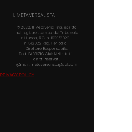
IL METAVERSALISTA
© 2022, Il Metaversalista, iscritto
nel
registro stampa del Tribunale
di Lucca, R.G. n. 1929/2022 -
n.
8/2022 Reg. Periodici.
Direttore
Responsabile:
Dott.
FABRIZIO GIANNINI
- tutti i
diritti riservati.
@mail:
metaversalista@aol.com
PRIVACY POLICY