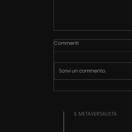
Commenti
Scrivi un commento...
2050: 39 MILIONI DI MORTI DA
INFEZIONI
IL METAVERSALISTA