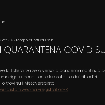
nua
9 ott 2022
Tempo di lettura: 1 min
DI QUARANTENA COVID SU
ve la tolleranza zero verso la pandemia continua a
mo rigore, nonostante le proteste dei cittadini.
lo trovi su Il Metaversalista
rsalista.it/webinar-registration-3