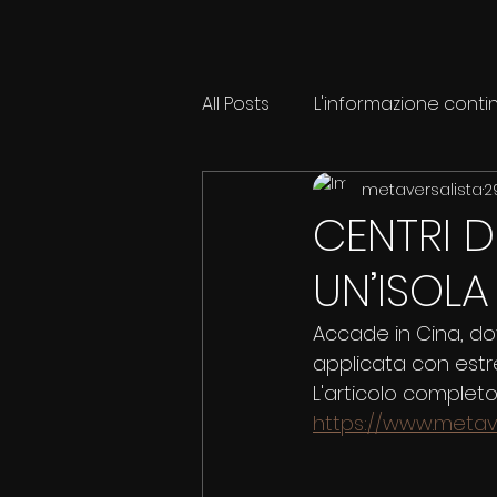
All Posts
L'informazione conti
metaversalista
2
CENTRI 
UN’ISOLA
Accade in Cina, do
applicata con estre
L'articolo completo 
https://www.metave