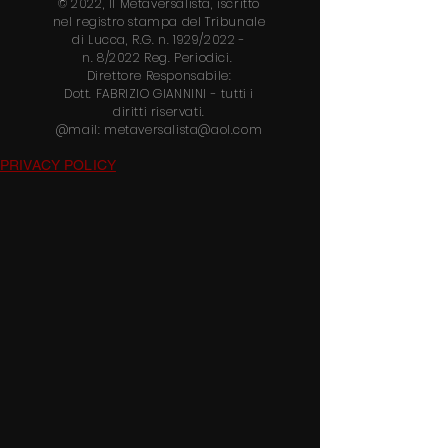
© 2022, Il Metaversalista, iscritto
nel
registro stampa del Tribunale
di Lucca, R.G. n. 1929/2022 -
n.
8/2022 Reg. Periodici.
Direttore
Responsabile:
Dott.
FABRIZIO GIANNINI
- tutti i
diritti riservati.
@mail:
metaversalista@aol.com
PRIVACY POLICY