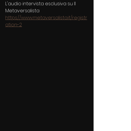
L'audio intervista esclusiva su Il 
Metaversalista
https://www.metaversalista.it/registr
ation-2