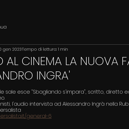
nua
0 gen 2023
Tempo di lettura: 1 min
O AL CINEMA LA NUOVA F
ANDRO INGRA'
le sale esce "Sbagliando s'impara", scritto, diretto e
no.
isti, l'audio intervista ad Alessandro Ingrà nella Rub
ersalista
rsalista.it/general-6