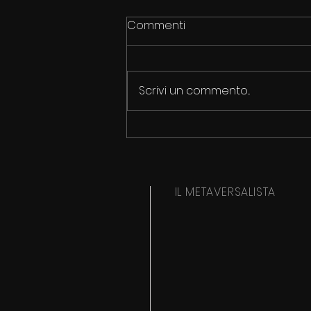
Commenti
Scrivi un commento...
2050: 39 MILIONI DI MORTI DA
INFEZIONI
IL METAVERSALISTA