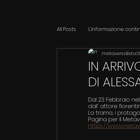
All Posts
L'informazione conti
metaversalista
2
IN ARRIV
DI ALESS
Dal 23 Febbraio nel
dall' attore fiorenti
La trama, i protagon
Pagina per Il Metav
https://www.metave