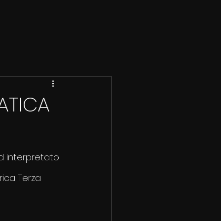
ATICA
d interpretato 
rica Terza 