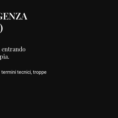
IGENZA
)
à entrando
pia.
 termini tecnici, troppe