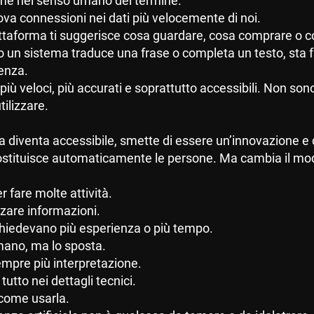
me nel senso umano del termine.
ova connessioni nei dati più velocemente di noi.
taforma ti suggerisce cosa guardare, cosa comprare o c
ndo un sistema traduce una frase o completa un testo, sta 
tenza.
più veloci, più accurati e soprattutto accessibili. Non son
ilizzare.
diventa accessibile, smette di essere un’innovazione e d
n sostituisce automaticamente le persone. Ma cambia il m
 fare molte attività.
zare informazioni.
chiedevano più esperienza o più tempo.
mano, ma lo sposta.
pre più interpretazione.
utto nei dettagli tecnici.
 come usarla.