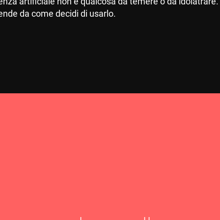
ligenza artificiale non è qualcosa da temere o da idolatrar
ipende da come decidi di usarlo.