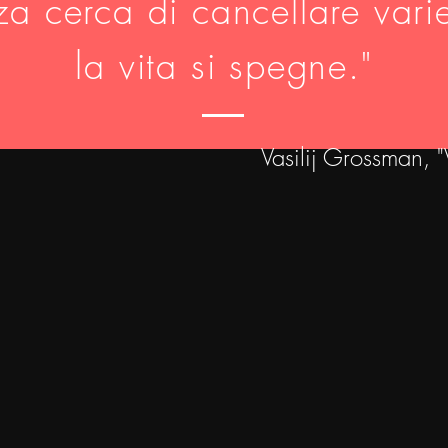
za cerca di cancellare varie
la vita si spegne."
Vasilij Grossman, "