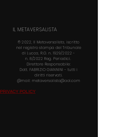
IL METAVERSALISTA
© 2022, Il Metaversalista, iscritto
nel
registro stampa del Tribunale
di Lucca, R.G. n. 1929/2022 -
n.
8/2022 Reg. Periodici.
Direttore
Responsabile:
Dott.
FABRIZIO GIANNINI
- tutti i
diritti riservati.
@mail:
metaversalista@aol.com
PRIVACY POLICY