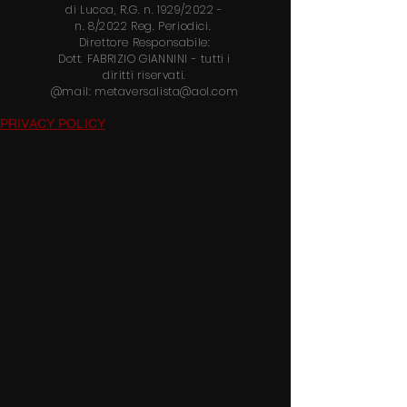
di Lucca, R.G. n. 1929/2022 -
n.
8/2022 Reg. Periodici.
Direttore
Responsabile:
Dott.
FABRIZIO GIANNINI
- tutti i
diritti riservati.
@mail:
metaversalista@aol.com
PRIVACY POLICY