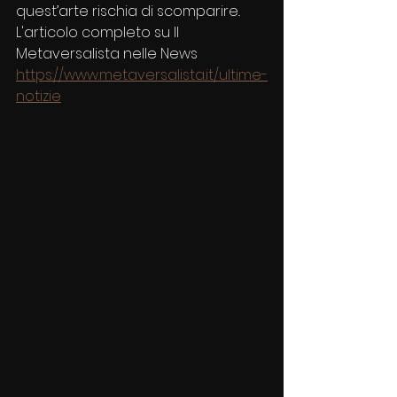
quest’arte rischia di scomparire..
L'articolo completo su Il 
Metaversalista nelle News
https://www.metaversalista.it/ultime-
notizie