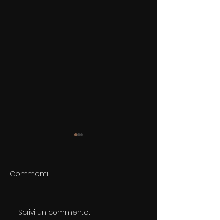
Commenti
Scrivi un commento...
LEGIONELLA: AUMENTO DEI
AVIARIA: CONTA