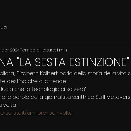
nua
0 apr 2024
Tempo di lettura: 1 min
INA "LA SESTA ESTINZIONE"
iata, Elizabeth Kolbert parla della storia della vita s
ste destino che ci attende...
iducia che la tecnologia ci salverà".
e le parole della giornalista scrittrice Su Il Metaversa
a volta.
salista.it/un-libro-per-volta