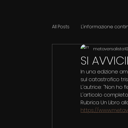
All Posts
L'informazione conti
metaversalista
1
SI AVVIC
In una edizione ampl
sul catastrofico tri
L'autrice: "Non ho f
L'articolo completo 
Rubrica Un Libro all
https://www.metaver