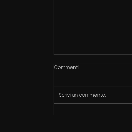
Commenti
Scrivi un commento...
2050: 39 MILIONI DI MORTI DA
INFEZIONI