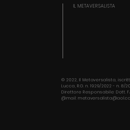
IL METAVERSALISTA
© 2022, Il Metaversalista, iscri
Lucca, R.G. n. 1929/2022 - n.
8/20
Direttore
Responsabile: Dott.
F
@mail:
metaversalista@aol.