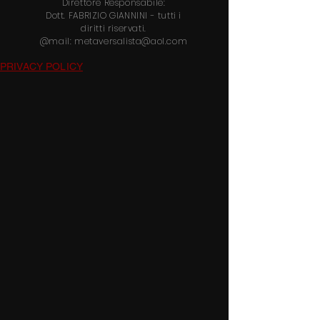
Direttore
Responsabile:
Dott.
FABRIZIO GIANNINI
- tutti i
diritti riservati.
@mail:
metaversalista@aol.com
PRIVACY POLICY