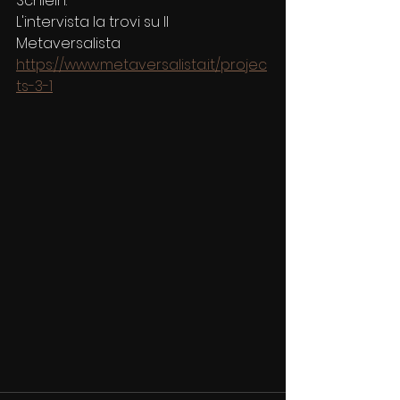
Schlein.
L'intervista la trovi su Il 
Metaversalista
https://www.metaversalista.it/projec
ts-3-1