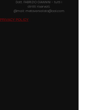
Dott.
FABRIZIO GIANNINI
- tutti i
diritti riservati.
@mail:
metaversalista@aol.com
PRIVACY POLICY