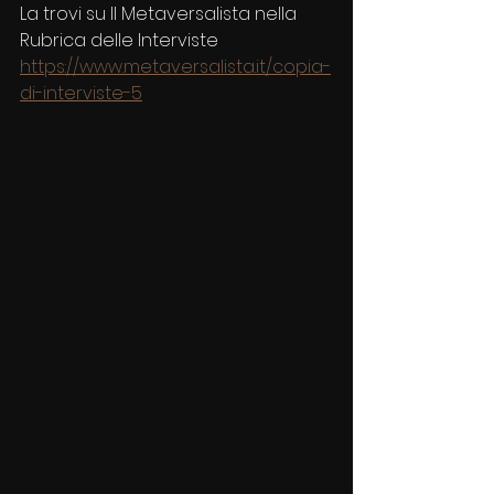
La trovi su Il Metaversalista nella 
Rubrica delle Interviste
https://www.metaversalista.it/copia-
di-interviste-5