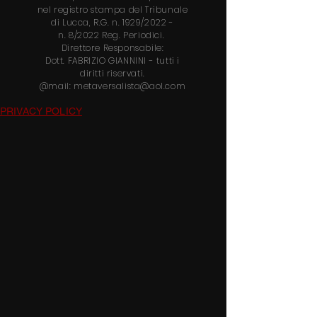
nel
registro stampa del Tribunale
di Lucca, R.G. n. 1929/2022 -
n.
8/2022 Reg. Periodici.
Direttore
Responsabile:
Dott.
FABRIZIO GIANNINI
- tutti i
diritti riservati.
@mail:
metaversalista@aol.com
PRIVACY POLICY